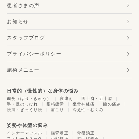
患者さまの声
お知らせ
スタッフブログ
プライバシーポリシー
施術メニュー
日常的（慢性的）な身体の悩み
鍼灸（はり・きゅう）
寝違え
四十肩・五十肩
手・足のしびれ
眼精疲労
坐骨神経痛
膝の痛み
腰痛・ぎっくり腰
肩こり
冷え性・むくみ
姿勢や体型の悩み
インナーマッスル
猫背矯正
骨盤矯正
ストレートネック
小顔矯正
肩はば矯正