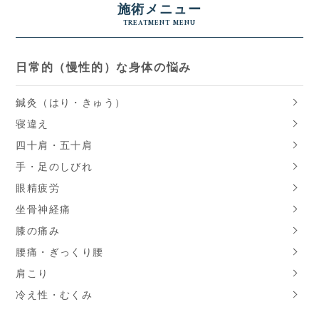
施術メニュー
TREATMENT MENU
日常的（慢性的）な身体の悩み
鍼灸（はり・きゅう）
寝違え
四十肩・五十肩
手・足のしびれ
眼精疲労
坐骨神経痛
膝の痛み
腰痛・ぎっくり腰
肩こり
冷え性・むくみ