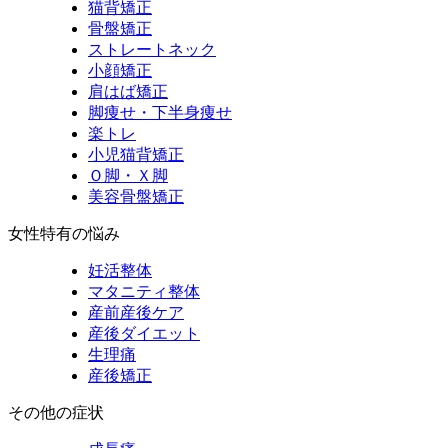
猫背矯正
骨盤矯正
ストレートネック
小顔矯正
肩はば矯正
脚痩せ・下半身痩せ
楽トレ
小児猫背矯正
Ｏ脚・Ｘ脚
美容骨盤矯正
女性特有の悩み
妊活整体
マタニティ整体
産前産後ケア
産後ダイエット
生理痛
産後矯正
その他の症状