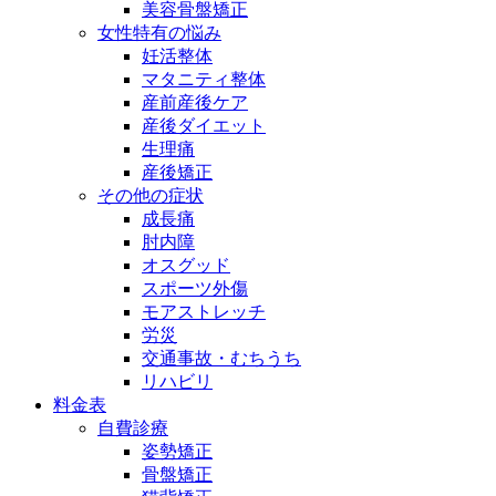
美容骨盤矯正
女性特有の悩み
妊活整体
マタニティ整体
産前産後ケア
産後ダイエット
生理痛
産後矯正
その他の症状
成長痛
肘内障
オスグッド
スポーツ外傷
モアストレッチ
労災
交通事故・むちうち
リハビリ
料金表
自費診療
姿勢矯正
骨盤矯正