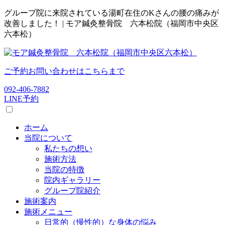
グループ院に来院されている湯町在住のKさんの腰の痛みが
改善しました！ | モア鍼灸整骨院 六本松院（福岡市中央区
六本松）
ご予約お問い合わせはこちらまで
092-406-7882
LINE予約
ホーム
当院について
私たちの想い
施術方法
当院の特徴
院内ギャラリー
グループ院紹介
施術案内
施術メニュー
日常的（慢性的）な身体の悩み