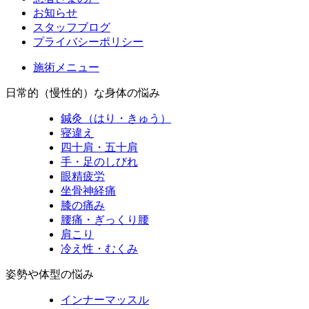
お知らせ
スタッフブログ
プライバシーポリシー
施術メニュー
日常的（慢性的）な身体の悩み
鍼灸（はり・きゅう）
寝違え
四十肩・五十肩
手・足のしびれ
眼精疲労
坐骨神経痛
膝の痛み
腰痛・ぎっくり腰
肩こり
冷え性・むくみ
姿勢や体型の悩み
インナーマッスル