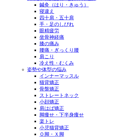
鍼灸（はり・きゅう）
寝違え
四十肩・五十肩
手・足のしびれ
眼精疲労
坐骨神経痛
膝の痛み
腰痛・ぎっくり腰
肩こり
冷え性・むくみ
姿勢や体型の悩み
インナーマッスル
猫背矯正
骨盤矯正
ストレートネック
小顔矯正
肩はば矯正
脚痩せ・下半身痩せ
楽トレ
小児猫背矯正
Ｏ脚・Ｘ脚