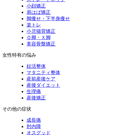
小顔矯正
肩はば矯正
脚痩せ・下半身痩せ
楽トレ
小児猫背矯正
Ｏ脚・Ｘ脚
美容骨盤矯正
女性特有の悩み
妊活整体
マタニティ整体
産前産後ケア
産後ダイエット
生理痛
産後矯正
その他の症状
成長痛
肘内障
オスグッド