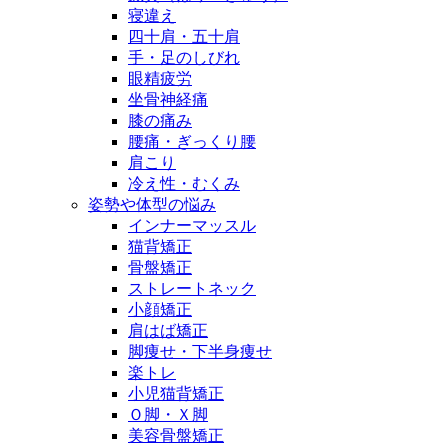
寝違え
四十肩・五十肩
手・足のしびれ
眼精疲労
坐骨神経痛
膝の痛み
腰痛・ぎっくり腰
肩こり
冷え性・むくみ
姿勢や体型の悩み
インナーマッスル
猫背矯正
骨盤矯正
ストレートネック
小顔矯正
肩はば矯正
脚痩せ・下半身痩せ
楽トレ
小児猫背矯正
Ｏ脚・Ｘ脚
美容骨盤矯正