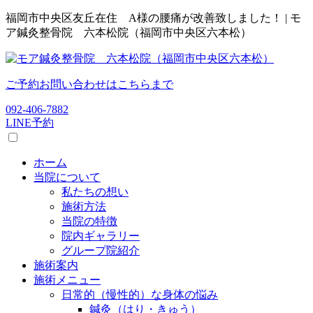
福岡市中央区友丘在住 A様の腰痛が改善致しました！ | モ
ア鍼灸整骨院 六本松院（福岡市中央区六本松）
ご予約お問い合わせはこちらまで
092-406-7882
LINE予約
ホーム
当院について
私たちの想い
施術方法
当院の特徴
院内ギャラリー
グループ院紹介
施術案内
施術メニュー
日常的（慢性的）な身体の悩み
鍼灸（はり・きゅう）