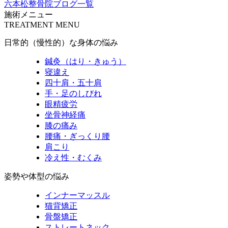
六本松整骨院ブログ一覧
施術メニュー
TREATMENT MENU
日常的（慢性的）な身体の悩み
鍼灸（はり・きゅう）
寝違え
四十肩・五十肩
手・足のしびれ
眼精疲労
坐骨神経痛
膝の痛み
腰痛・ぎっくり腰
肩こり
冷え性・むくみ
姿勢や体型の悩み
インナーマッスル
猫背矯正
骨盤矯正
ストレートネック