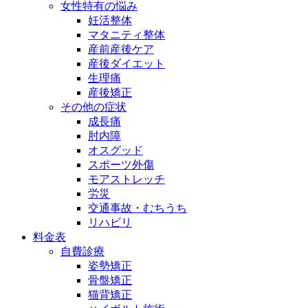
女性特有の悩み
妊活整体
マタニティ整体
産前産後ケア
産後ダイエット
生理痛
産後矯正
その他の症状
成長痛
肘内障
オスグッド
スポーツ外傷
モアストレッチ
労災
交通事故・むちうち
リハビリ
料金表
自費診療
姿勢矯正
骨盤矯正
猫背矯正