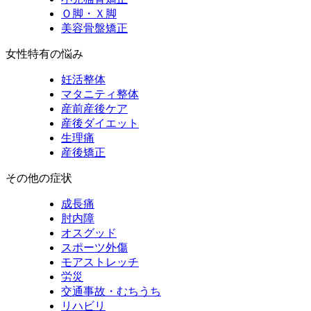
Ｏ脚・Ｘ脚
美容骨盤矯正
女性特有の悩み
妊活整体
マタニティ整体
産前産後ケア
産後ダイエット
生理痛
産後矯正
その他の症状
成長痛
肘内障
オスグッド
スポーツ外傷
モアストレッチ
労災
交通事故・むちうち
リハビリ