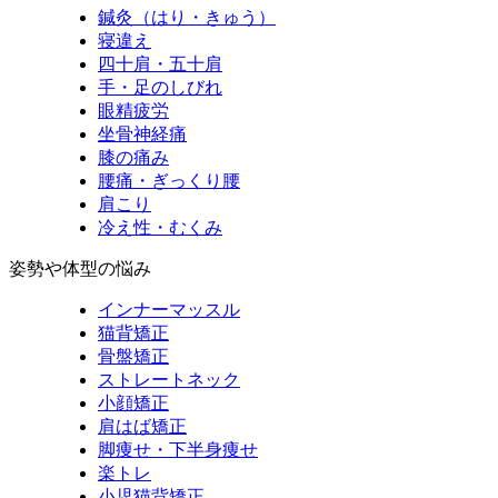
鍼灸（はり・きゅう）
寝違え
四十肩・五十肩
手・足のしびれ
眼精疲労
坐骨神経痛
膝の痛み
腰痛・ぎっくり腰
肩こり
冷え性・むくみ
姿勢や体型の悩み
インナーマッスル
猫背矯正
骨盤矯正
ストレートネック
小顔矯正
肩はば矯正
脚痩せ・下半身痩せ
楽トレ
小児猫背矯正