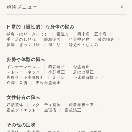
施術メニュー
日常的（慢性的）な身体の悩み
鍼灸（はり・きゅう）
寝違え
四十肩・五十肩
手・足のしびれ
眼精疲労
坐骨神経痛
膝の痛み
腰痛・ぎっくり腰
肩こり
冷え性・むくみ
姿勢や体型の悩み
インナーマッスル
猫背矯正
骨盤矯正
ストレートネック
小顔矯正
肩はば矯正
脚痩せ・下半身痩せ
楽トレ
小児猫背矯正
Ｏ脚・Ｘ脚
美容骨盤矯正
女性特有の悩み
妊活整体
マタニティ整体
産前産後ケア
産後ダイエット
生理痛
産後矯正
その他の症状